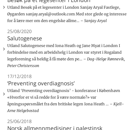
Utland Besøk på et legesenter i London Sanjay Aryal Fastlege,
Øygarden sanjay.aryal@outlook.com Med stor glede og interesse
for å lære mer om den engelske allme…
Sanjay Aryal
25/08/2020
Salutogenese
Utland Salutogenese med Iona Heath og Jane Myat i London I
forbindelse med en arbeidshelg i London var styret i Rogaland
legeforening så heldig å få møte den pe…
Dag-Helge Rønnevik,
Peter Christersson
17/12/2018
‘Preventing overdiagnosis’
Utland ‘Preventing overdiagnosis’ - konferanse i København
«Hvorfor er vi så redde for å være normale?» var
åpningsspørsmålet fra den britiske legen Iona Heath …
Kjell-
Arne Helgebostad
25/06/2018
Norsk allmennmedisiner i palestinsk