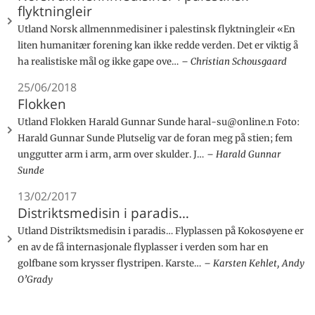
flyktningleir
Utland Norsk allmennmedisiner i palestinsk flyktningleir «En
liten humanitær forening kan ikke redde verden. Det er viktig å
ha realistiske mål og ikke gape ove…
Christian Schousgaard
25/06/2018
Flokken
Utland Flokken Harald Gunnar Sunde haral-su@online.n Foto:
Harald Gunnar Sunde Plutselig var de foran meg på stien; fem
unggutter arm i arm, arm over skulder. J…
Harald Gunnar
Sunde
13/02/2017
Distriktsmedisin i paradis…
Utland Distriktsmedisin i paradis… Flyplassen på Kokosøyene er
en av de få internasjonale flyplasser i verden som har en
golfbane som krysser flystripen. Karste…
Karsten Kehlet, Andy
O’Grady