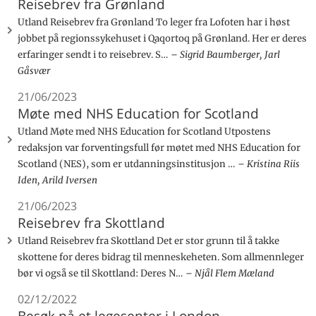
Reisebrev fra Grønland
Utland Reisebrev fra Grønland To leger fra Lofoten har i høst
jobbet på regionssykehuset i Qaqortoq på Grønland. Her er deres
erfaringer sendt i to reisebrev. S…
Sigrid Baumberger, Jarl
Gåsvær
21/06/2023
Møte med NHS Education for Scotland
Utland Møte med NHS Education for Scotland Utpostens
redaksjon var forventingsfull før møtet med NHS Education for
Scotland (NES), som er utdanningsinstitusjon …
Kristina Riis
Iden, Arild Iversen
21/06/2023
Reisebrev fra Skottland
Utland Reisebrev fra Skottland Det er stor grunn til å takke
skottene for deres bidrag til menneskeheten. Som allmennleger
bør vi også se til Skottland: Deres N…
Njål Flem Mæland
02/12/2022
Besøk på et legesenter i London