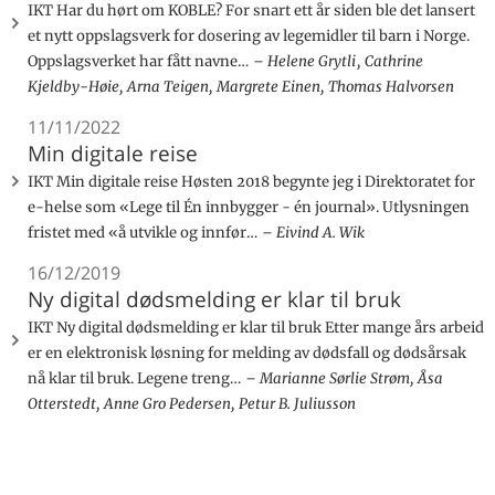
IKT Har du hørt om KOBLE? For snart ett år siden ble det lansert
et nytt oppslagsverk for dosering av legemidler til barn i Norge.
Oppslagsverket har fått navne…
Helene Grytli , Cathrine
Kjeldby-Høie, Arna Teigen, Margrete Einen, Thomas Halvorsen
11/11/2022
Min digitale reise
IKT Min digitale reise Høsten 2018 begynte jeg i Direktoratet for
e-helse som «Lege til Én innbygger - én journal». Utlysningen
fristet med «å utvikle og innfør…
Eivind A. Wik
16/12/2019
Ny digital dødsmelding er klar til bruk
IKT Ny digital dødsmelding er klar til bruk Etter mange års arbeid
er en elektronisk løsning for melding av dødsfall og dødsårsak
nå klar til bruk. Legene treng…
Marianne Sørlie Strøm, Åsa
Otterstedt, Anne Gro Pedersen, Petur B. Juliusson