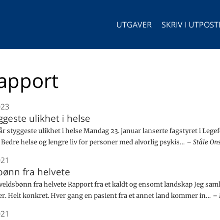
UTGAVER
SKRIV I UTPOS
apport
023
ggeste ulikhet i helse
r styggeste ulikhet i helse Mandag 23. januar lanserte fagstyret i Leg
Bedre helse og lengre liv for personer med alvorlig psykis…
Ståle On
021
bønn fra helvete
veldsbønn fra helvete Rapport fra et kaldt og ensomt landskap Jeg saml
er. Helt konkret. Hver gang en pasient fra et annet land kommer in…
021