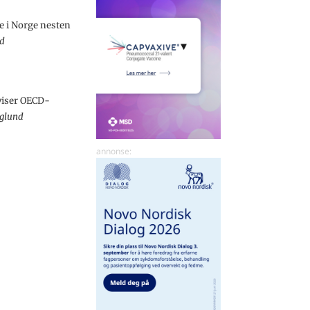
e i Norge nesten
ad
 viser OECD-
rglund