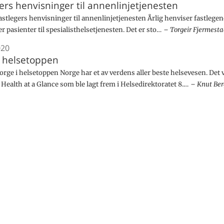
ers henvisninger til annenlinjetjenesten
stlegers henvisninger til annenlinjetjenesten Årlig henviser fastlegen
er pasienter til spesialisthelsetjenesten. Det er sto…
Torgeir Fjermest
020
i helsetoppen
rge i helsetoppen Norge har et av verdens aller beste helsevesen. Det
Health at a Glance som ble lagt frem i Helsedirektoratet 8.…
Knut Be