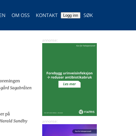
TEN
OM OSS
KONTAKT
SØK
Logg inn
SØK
eforeningen
sgård Sagabråten
er på
Harald Sundby