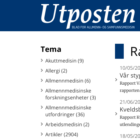
R
Tema
Akuttmedisin (9)
10/05/2
Allergi (2)
Vår sty
Allmennmedisin (6)
Rapport Vå
Allmennmedisinske
rapporten 
forskningsenheter (3)
21/06/2
Allmennmedisinske
Kvelds
utfordringer (36)
Rapport K
Arbeidsmedisin (2)
utlending
Artikler (2904)
18/05/2