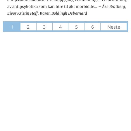
av antipsykotika som kan føre til økt morbidite…
Åse Bratberg,
Eivor Kristin Hoff, Karen Boldingh Debernard
1
2
3
4
5
6
Neste