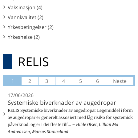
Vaksinasjon (4)
Vannkvalitet (2)
Yrkesbetingelser (2)
Yrkeshelse (2)
RELIS
1
2
3
4
5
6
Neste
17/06/2026
Systemiske biverknader av augedropar
RELIS Systemiske biverknader av augedropar Legemiddel i form
av augedropar er generelt assosiert med låg risiko for systemisk
påverknad, og er i dei fleste tilf…
Hilde Olset, Lillian Mo
Andreassen, Marcus Stangeland