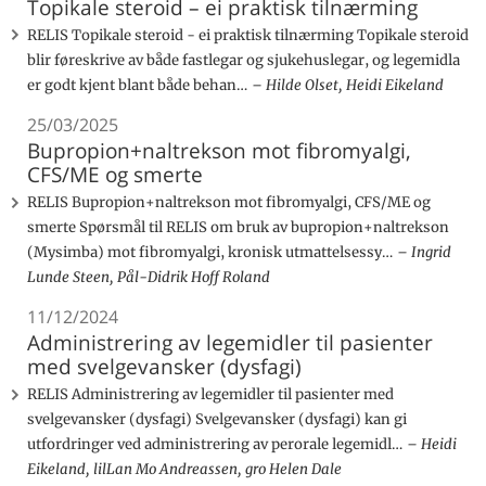
Topikale steroid – ei praktisk tilnærming
RELIS Topikale steroid - ei praktisk tilnærming Topikale steroid
blir føreskrive av både fastlegar og sjukehuslegar, og legemidla
er godt kjent blant både behan…
Hilde Olset, Heidi Eikeland
25/03/2025
Bupropion+naltrekson mot fibromyalgi,
CFS/ME og smerte
RELIS Bupropion+naltrekson mot fibromyalgi, CFS/ME og
smerte Spørsmål til RELIS om bruk av bupropion+naltrekson
(Mysimba) mot fibromyalgi, kronisk utmattelsessy…
Ingrid
Lunde Steen, Pål-Didrik Hoff Roland
11/12/2024
Administrering av legemidler til pasienter
med svelgevansker (dysfagi)
RELIS Administrering av legemidler til pasienter med
svelgevansker (dysfagi) Svelgevansker (dysfagi) kan gi
utfordringer ved administrering av perorale legemidl…
Heidi
Eikeland, lilLan Mo Andreassen, gro Helen Dale