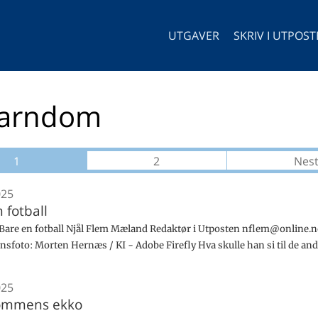
UTGAVER
SKRIV I UTPOS
arndom
1
2
Nes
025
 fotball
are en fotball Njål Flem Mæland Redaktør i Utposten nflem@online.
onsfoto: Morten Hernæs / KI - Adobe Firefly Hva skulle han si til de an
025
ommens ekko