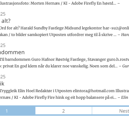
Illustrasjonsfoto: Morten Hernæs / KI - Adobe Firefly En høstd…
025
 alt?
rd for alt? Harald Sundby Fastlege Midsund legekontor har-su2@onli
kan / to bilder samkopiert Utposten utfordrer meg til å skrive …
Har
025
rndommen
il barndommen Guro Hafnor Røstvig Fastlege, Stavanger guro.h.ros
o: privat En god klem når du klarer noe vanskelig. Noen som del…
Gur
025
ik
ryggleik Elin Hoel Redaktør i Utposten elintora@hotmail.com Illustra
næs / KI - Adobe Firefly Fire hink og eit hopp balansere på ei…
Elin
1
2
Nes