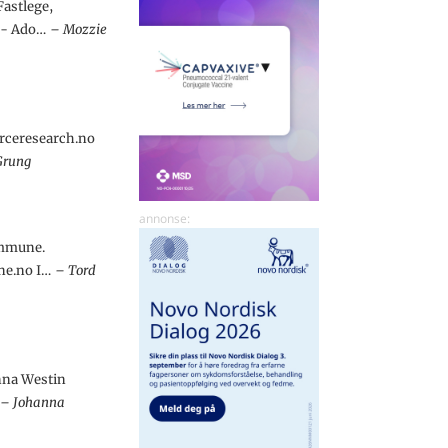
astlege,
 - Ado…
Mozzie
rceresearch.no
Grung
ommune.
ne.no I…
Tord
anna Westin
Johanna