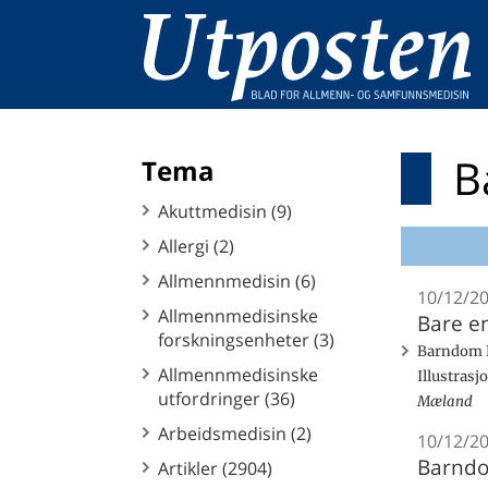
B
Tema
Akuttmedisin (9)
Allergi (2)
Allmennmedisin (6)
10/12/2
Allmennmedisinske
Bare en
forskningsenheter (3)
Barndom B
Allmennmedisinske
Illustrasj
utfordringer (36)
Mæland
Arbeidsmedisin (2)
10/12/2
Barnd
Artikler (2904)