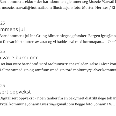
Barndommens ekko - der barndommen gjemmer seg Mozzie Marvati F
r mozzie.marvati@hotmail.com Illustrasjonsfoto: Morten Hernæs / KI
025
mmens jul
arndommens jul Ina Grung Allmennlege og forsker, Bergen igru@no
at Det var blitt slutten av 2021 og vi hadde levd med koronapan…
Ina 
025
n være barndom!
et kan være barndom! Tord Moltumyr Tjenesteleder Helse i Alver k
t i allmennmedisin og samfunnsmedisin tord.moltumyr@alver.kommu
025
isert oppvekst
igitalisert oppvekst - noen tanker fra en bekymret distriktslege Joh
i Tydal kommune Johanna.westin@gmail.com Begge foto: Johanna W…