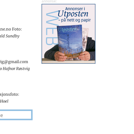
ne.no Foto:
ald Sundby
tvig@gmail.com
o Hafnor Røstvig
sjonsfoto:
 Hoel
te