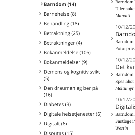
Barndom 
Barndom (14)
Ullensake
Barnehelse (8)
Marvati
Behandling (18)
10/12/2
Betraktning (25)
Barndo
Barndom B
Betraktninger (4)
Foto: priv
Bokanmeldelse (105)
10/12/2
Bokanmeldelser (9)
Det ka
Demens og kognitiv svikt
Barndom D
(5)
Spesialis
Den draumen eg ber på
Moltumyr
(16)
10/12/2
Diabetes (3)
Digital
Digitale helsetjenester (6)
Barndom D
Fastlege 
Digitalt (6)
Westin
Disputas (15)