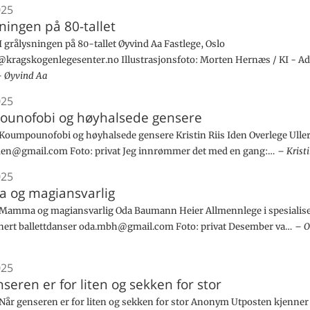
025
sningen på 80-tallet
 grålysningen på 80-tallet Øyvind Aa Fastlege, Oslo
@kragskogenlegesenter.no Illustrasjonsfoto: Morten Hernæs / KI - Ad
Øyvind Aa
025
unofobi og høyhalsede gensere
oumpounofobi og høyhalsede gensere Kristin Riis Iden Overlege Uller
iden@gmail.com Foto: privat Jeg innrømmer det med en gang:…
Krist
025
og magiansvarlig
amma og magiansvarlig Oda Baumann Heier Allmennlege i spesialise
nert ballettdanser oda.mbh@gmail.com Foto: privat Desember va…
O
025
seren er for liten og sekken for stor
år genseren er for liten og sekken for stor Anonym Utposten kjenner 