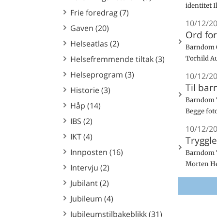
identitet 
Frie foredrag (7)
10/12/2
Gaven (20)
Ord for
Helseatlas (2)
Barndom O
Helsefremmende tiltak (3)
Torhild Au
Helseprogram (3)
10/12/2
Til ba
Historie (3)
Barndom T
Håp (14)
Begge fot
IBS (2)
10/12/2
IKT (4)
Tryggle
Innposten (16)
Barndom T
Morten Her
Intervju (2)
Jubilant (2)
Jubileum (4)
Jubileumstilbakeblikk (31)