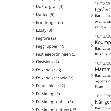
10/12/2
Doktorgrad (3)
I gråly
Døden (9)
Barndom I
oyvind.aa
Erindringer (2)
var grå…
Essay (3)
10/12/2
Fagfora (2)
Koumpo
Faggrupper (19)
Barndom K
Fastlegeordningen (3)
Kristina.
Flavivirus (2)
10/12/2
Mamma 
Folkehelse (6)
Barndom M
Folkehelsearbeid (2)
og pensjo
Fondsmidler (2)
Heier
Forskning (9)
10/12/2
Når gen
Forskningsenhet (3)
Barndom N
Forskningsnettverk (5)