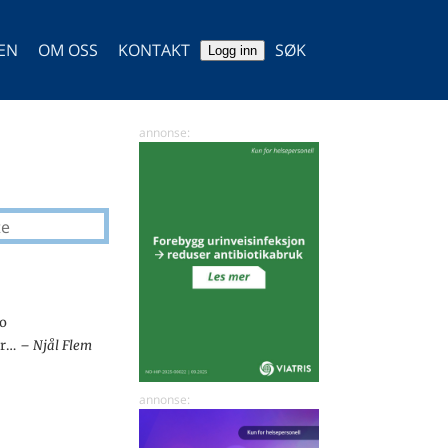
TEN
OM OSS
KONTAKT
SØK
Logg inn
SØK
te
no
dr…
Njål Flem