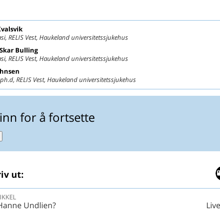
valsvik
si, RELIS Vest, Haukeland universitetssjukehus
d Skar
Bulling
si, RELIS Vest, Haukeland universitetssjukehus
ahnsen
ph.d, RELIS Vest, Haukeland universitetssjukehus
inn for å fortsette
iv ut:
IKKEL
 Hanne Undlien?
Liv