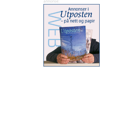
del
del
på
på
x
facebook