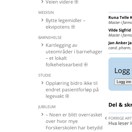
Veien videre
MEDISIN
Runa Telle
K
Bytte legemidler –
Master i farma
ekvipotens
Vilde Sigfri
Master i farma
BARNEHELSE
Jan Anker
J
Kartlegging av
cand. pharm, 
uteområder i barnehager
– et lokalt
folkehelsearbeid
Logg 
STUDIE
Logg inn
Opplæring bidro ikke til
endret pasientforløp på
legevakt
Del & skr
JUBILEUM
– Noen er blitt overrasket
FORRIGE ART
over hvor mye
Hva leser
Forskerskolen har betydd