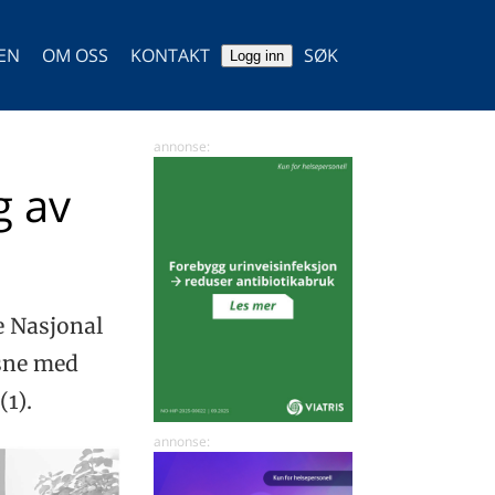
TEN
OM OSS
KONTAKT
SØK
Logg inn
SØK
g av
e Nasjonal
ksne med
(1).