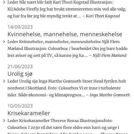
Leder Når nært blir fælt Kari Thori Kogstad Illustrasjon:
KI/Adobe Firefly Jeg har brukt stemmeretten min ved alle valg,
og har fra før jeg ble myndig tenkt at …
Kari Thori Kogstad
14/09/2023
Kvinnehelse, mannehelse, menneskehelse
Leder Kvinnehelse, mannehelse, menneskehelse Njål Flem
Mæland Illustrasjon: Colourbox / bearbeidet Om jeg bare hadde
lest aviser og sett på TV, så kunne jeg ha …
Njål Flem Mæland
21/06/2023
Urolig sjø
Leder Urolig sjø Inga Marthe Grønseth Stoer Head fyrtårn helt
nordvest i Skottland. Foto: Colourbox Vi er inne i turbulente
tider. Både økonomi- og klimaprognos…
Inga Marthe Grønseth
10/05/2023
Krisekarameller
Leder Krisekarameller Therese Renaa Illustrasjonsfoto:
Colourbox I 2030 vil det være flere eldre enn barn og unge i