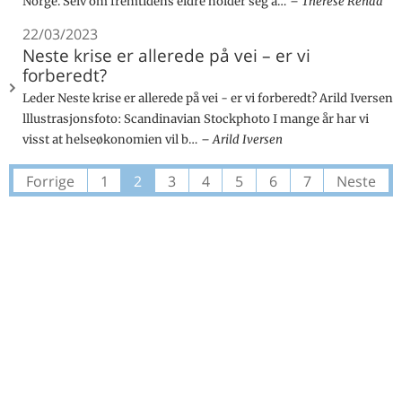
Norge. Selv om fremtidens eldre holder seg a…
Therese Renaa
22/03/2023
Neste krise er allerede på vei – er vi
forberedt?
Leder Neste krise er allerede på vei - er vi forberedt? Arild Iversen
lllustrasjonsfoto: Scandinavian Stockphoto I mange år har vi
visst at helseøkonomien vil b…
Arild Iversen
Forrige
1
2
3
4
5
6
7
Neste