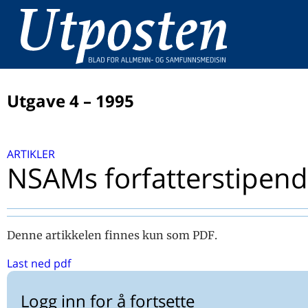
Utgave 4 – 1995
ARTIKLER
ARTIKLER
Leder: Det empatiske imperativ mellom omsorg og risi
NSAMs forfatterstipend
Utposten på internet
Hur kan man studera patient-läkarrelationen och vad f
man fram?
Denne artikkelen finnes kun som PDF.
Sykdomsdefinisjonen - et moralsk anliggende
Asymptomatisk bakteriuri hos gravide skal oppdagast,
Last ned pdf
behandlast og kontrollerast!
Mellom omsorg og risiko
Logg inn for å fortsette