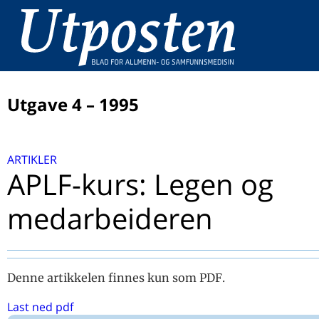
Utgave 4 – 1995
ARTIKLER
ARTIKLER
Leder: Det empatiske imperativ mellom omsorg og risi
APLF-kurs: Legen og
Utposten på internet
medarbeideren
Hur kan man studera patient-läkarrelationen och vad f
man fram?
Sykdomsdefinisjonen - et moralsk anliggende
Asymptomatisk bakteriuri hos gravide skal oppdagast,
Denne artikkelen finnes kun som PDF.
behandlast og kontrollerast!
Mellom omsorg og risiko
Last ned pdf