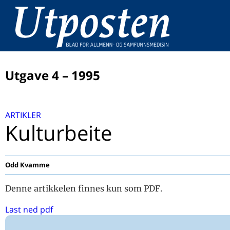
Utgave 4 – 1995
ARTIKLER
ARTIKLER
Leder: Det empatiske imperativ mellom omsorg og risi
Kulturbeite
Utposten på internet
Hur kan man studera patient-läkarrelationen och vad f
man fram?
Odd Kvamme
Sykdomsdefinisjonen - et moralsk anliggende
Denne artikkelen finnes kun som PDF.
Asymptomatisk bakteriuri hos gravide skal oppdagast,
behandlast og kontrollerast!
Last ned pdf
Mellom omsorg og risiko