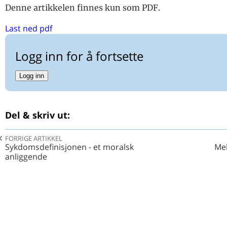
Metodebok i Hammerfes
Denne artikkelen finnes kun som PDF.
Kulturbeite
Last ned pdf
Er kombilægen en udryddelsestruet art?
Vi møter lederen i NSAMs nyetablerte U-landsgruppe
Logg inn for å fortsette
Helsestasjonen liv laga?
Primærlegetjeneste i U-land. Ny referansegruppe i NS
Logg inn
Rygg til besvær
Allmennpraktikeren gjør det annerledes
Del & skriv ut:
Helsestasjonskurs
APLF-kurs: Legen og medarbeideren
FORRIGE ARTIKKEL
Sykdomsdefinisjonen - et moralsk
Mel
NSAMs forfatterstipend
anliggende
Bokanmeldelse: Pasientbehandling av Einar Kringlen
Understatement