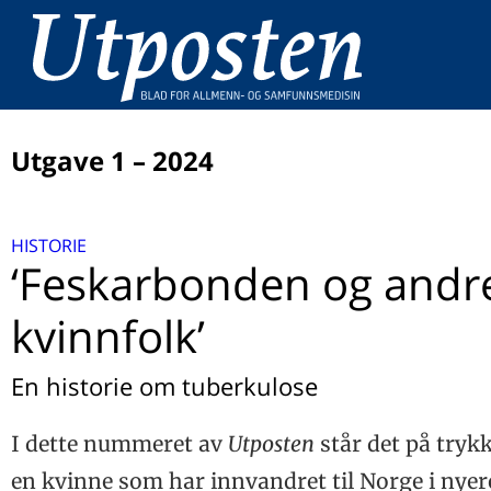
Utgave 1 – 2024
LEDER
HISTORIE
Flyktninghelse
UTPOSTENS DOBBELTTIME
‘Feskarbonden og andr
– Den viktigste jobben gjøres hjemmefra
JUBILEUMSTILBAKEBLIKK
kvinnfolk’
Utposten for 50 år siden
MIGRASJONSHELSE
Migrasjonshelsens betydning i framtidas folkehelsearb
En historie om tuberkulose
HISTORIE
Vi kan legge bedre til rette for integrering
‘Feskarbonden og andre kvinnfolk’
Flyktningar til kommunen
DISPUTAS
I dette nummeret av
Utposten
står det på tryk
Sykebesøket – plage eller en gave?
Fra flukt til fellesskap?
Fastlegens rolle når livet går mot slutten
en kvinne som har innvandret til Norge i nyer
BEHANDLING