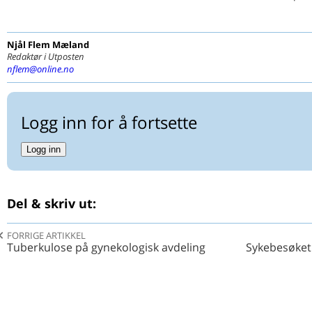
Njål Flem
Mæland
Redaktør i Utposten
nflem@online.no
Logg inn for å fortsette
Logg inn
Del & skriv ut:
FORRIGE ARTIKKEL
Tuberkulose på gynekologisk avdeling
Sykebesøket 