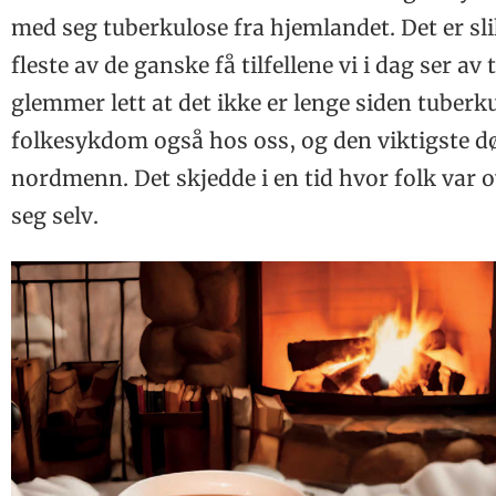
Tuberkulosescreening av asylsøkere i Råde – hva nå?
Delirium hos eldre pasienter utenfor sykehus
med seg tuberkulose fra hjemlandet. Det er sli
Tuberkulosescreening i kommuner
STUDIE
fleste av de ganske få tilfellene vi i dag ser av
Tuberkulose på gynekologisk avdeling
Gynekologiferdigheter i medisinstudiet
BOKANMELDELSE
glemmer lett at det ikke er lenge siden tuberk
Humørfylt refleksjon
SAKSET FRA FORSKNING
folkesykdom også hos oss, og den viktigste 
En solid oversikt
Pasientene var tilfredse
Et solid og viktig oppslagsverk
LEGEFORENINGENS HJØRNE
nordmenn. Det skjedde i en tid hvor folk var ov
Fastlegers erfaringer
Migrasjonshelse i trangere tider
seg selv.
21 pst.
FAGGRUPPER
Få endret livsstil
Faggruppe for farmakoterapi i allmennpraksis
TIPS OG RÅD
Nye retningslinjer førte til endring
Tips og råd i legehverdagen!
Sjeldnere hos fastlegen
LEGEN LESER
GMT bidro til bedring hos voksne med ADHD
Hva leser Espen Devold?
RELIS
Godt nytt år!
LYRIKKSTAFETTEN
Løft blikket!