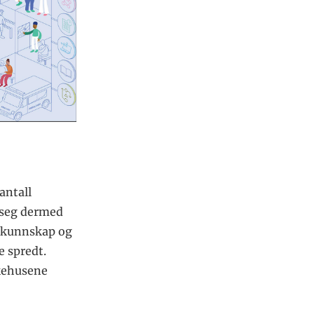
antall
 seg dermed
e kunnskap og
e spredt.
ykehusene