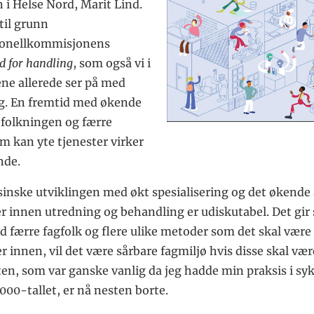
 i Helse Nord, Marit Lind.
til grunn
sonellkommisjonens
d for handling
, som også vi i
e allerede ser på med
. En fremtid med økende
efolkningen og færre
m kan yte tjenester virker
de.
inske utviklingen med økt spesialisering og det økende 
r innen utredning og behandling er udiskutabel. Det gir
ed færre fagfolk og flere ulike metoder som det skal vær
r innen, vil det være sårbare fagmiljø hvis disse skal vær
ten, som var ganske vanlig da jeg hadde min praksis i s
2000-tallet, er nå nesten borte.