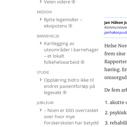
Veien videre
MEDISIN
Bytte legemidler –
Jan Håkon
J
ekvipotens
Kommuneoverle
janhakonjuul
BARNEHELSE
Kartlegging av
Helse Nor
uteområder i barnehager
frem sine 
– et lokalt
Rapporten 
folkehelsearbeid
høring. En
STUDIE
omsorgsde
Opplæring bidro ikke til
endret pasientforløp på
De fem ar
legevakt
akutte 
JUBILEUM
– Noen er blitt overrasket
psykisk
over hvor mye
Forskerskolen har betydd
rehabil