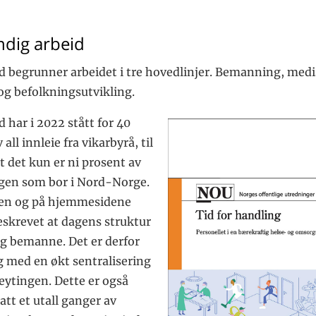
dig arbeid
d begrunner arbeidet i tre hovedlinjer. Bemanning, med
og befolkningsutvikling.
 har i 2022 stått for 40
all innleie fra vikarbyrå, til
at det kun er ni prosent av
gen som bor i Nord-Norge.
ken og på hjemmesidene
eskrevet at dagens struktur
eg bemanne. Det er derfor
 med en økt sentralisering
eytingen. Dette er også
tatt et utall ganger av