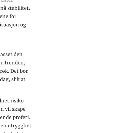
å stabilitet.
ene for
ituasjon og
passet den
nu trenden,
trøk. Det bør
dag, slik at
dnet risiko-
n vil skape
ende profeti.
e en utrygghet