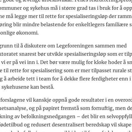
mmuner og sykehus må i større grad tas i bruk for å oppn
e må legge mer til rette for spesialiseringsløp der ramm
ring blir mindre belastende for enkeltlegers familiære s
sonlige økonomi.
l grunn til å diskutere om Legeforeningen sammen med
toratet snarest bør utvikle spesialiseringsløp som er til
vi er på vei inn i. Det bør være mulig for kloke hoder å s
e til rette for spesialisering som er mer tilpasset rurale s
 å arbeide tett i team for å dekke flere ferdigheter enn i 
 sykehusene kan bestå.
forslagene vil kanskje oppnå gode resultater i en overor
hetsanalyse, og på papiret fremstå som fornuftig, men de
rkning av befolkningsnedgangen – det blir en selvoppfyll
fødetilbud og redusert desentralisert beredskap vil skap