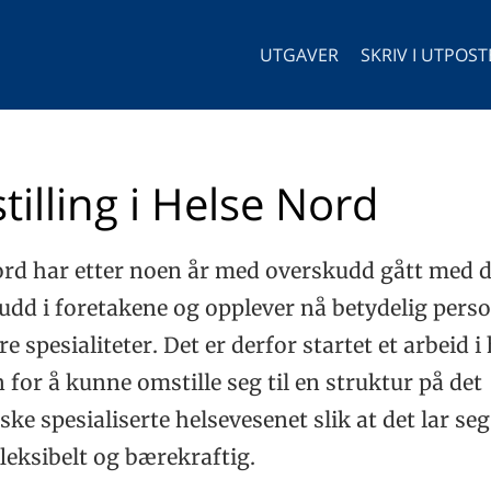
UTGAVER
SKRIV I UTPOS
illing i Helse Nord
ord har etter noen år med overskudd gått med
dd i foretakene og opplever nå betydelig pers
re spesialiteter. Det er derfor startet et arbeid i
 for å kunne omstille seg til en struktur på det
ke spesialiserte helsevesenet slik at det lar s
fleksibelt og bærekraftig.