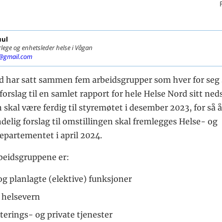
uul
ge og enhetsleder helse i Vågan
@gmail.com
d har satt sammen fem arbeidsgrupper som hver for seg 
forslag til en samlet rapport for hele Helse Nord sitt neds
skal være ferdig til styremøtet i desember 2023, for så å
delig forslag til omstillingen skal fremlegges Helse- og
partementet i april 2024.
beidsgruppene er:
og planlagte (elektive) funksjoner
 helsevern
iterings- og private tjenester