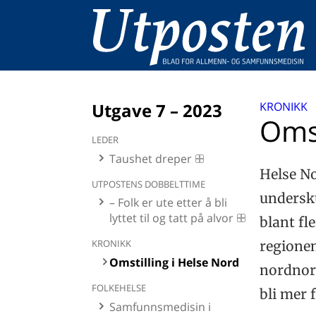
Utgave 7 – 2023
KRONIKK
Omst
LEDER
Taushet dreper
Helse N
UTPOSTENS DOBBELTTIME
undersku
– Folk er ute etter å bli
lyttet til og tatt på alvor
blant fle
KRONIKK
regionen
Omstilling i Helse Nord
nordnors
FOLKEHELSE
bli mer 
Samfunnsmedisin i