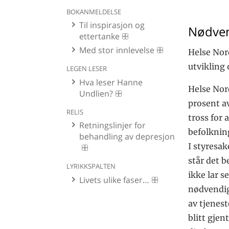
BOKANMELDELSE
Til inspirasjon og
Nødven
ettertanke
Med stor innlevelse
Helse Nor
utvikling 
LEGEN LESER
Hva leser Hanne
Helse Nord
Undlien?
prosent av 
RELIS
tross for 
Retningslinjer for
befolknin
behandling av depresjon
I styresa
står det b
LYRIKKSPALTEN
ikke lar s
Livets ulike faser…
nødvendig
av tjenest
blitt gjen