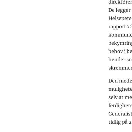
direktøren
De legger 
Helseper
rapport
Ti
kommunen
bekymring
behov i b
hender so
skremmen
Den medis
mulighete
selv at m
ferdighete
Generalis
tidlig på 