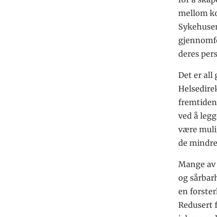
mellom ko
Sykehusen
gjennomfø
deres per
Det er al
Helsedirek
fremtiden 
ved å legg
være mulig
de mindre
Mange av 
og sårbar
en forste
Redusert 