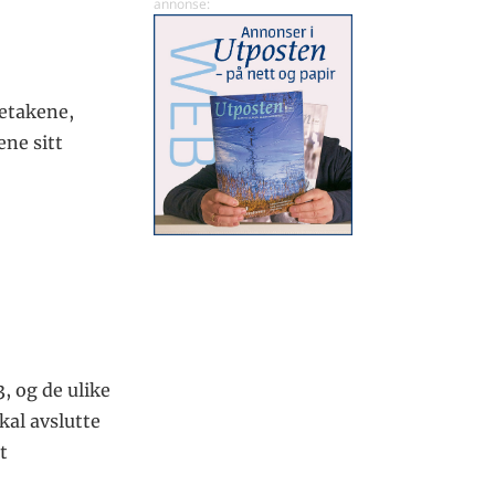
retakene,
ene sitt
, og de ulike
kal avslutte
t