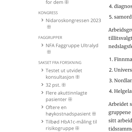
for dem
diagnos
KONGRESS
samordn
Nidaroskongressen 2023
Arbeidsgru
FAGGRUPPER
tillitsval
NFA Faggruppe Ultralyd
nedslagsfe
Finnma
SAKSET FRA FORSKNING
Univers
Testet ut utvidet
konsultasjon
Nordla
32 pst.
Helgel
Flere akuttinnlagte
pasienter
Arbeidet s
Oftere en
gruppene s
høykostnadspasient
sitt arbei
Tilbød HbA1c-måling til
risikogruppe
tidsrammen