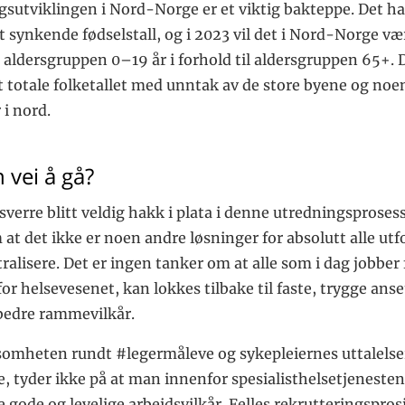
gsutviklingen i Nord-Norge er et viktig bakteppe. Det ha
 synkende fødselstall, og i 2023 vil det i Nord-Norge væ
i aldersgruppen 0–19 år i forhold til aldersgruppen 65+.
t totale folketallet med unntak av de store byene og noe
 i nord.
 vei å gå?
sverre blitt veldig hakk i plata i denne utredningsproses
at det ikke er noen andre løsninger for absolutt alle ut
ralisere. Det er ingen tanker om at alle som i dag jobber 
for helsevesenet, kan lokkes tilbake til faste, trygge anse
bedre rammevilkår.
mheten rundt #legermåleve og sykepleiernes uttalelser
e, tyder ikke på at man innenfor spesialisthelsetjenesten 
e gode og levelige arbeidsvilkår. Felles rekrutteringspros