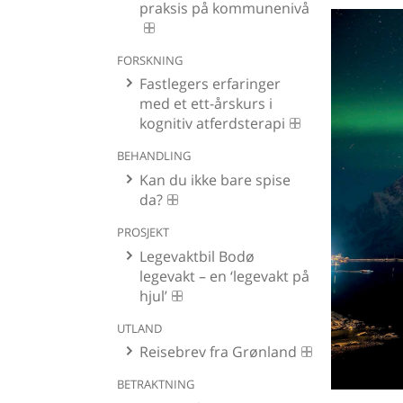
praksis på kommunenivå
FORSKNING
Fastlegers erfaringer
med et ett-årskurs i
kognitiv atferdsterapi
BEHANDLING
Kan du ikke bare spise
da?
PROSJEKT
Legevaktbil Bodø
legevakt – en ‘legevakt på
hjul’
UTLAND
Reisebrev fra Grønland
BETRAKTNING