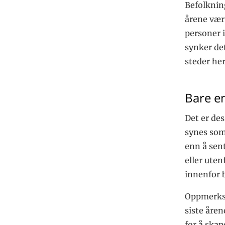
Befolknin
årene vært
personer 
synker de
steder her
Bare en
Det er des
synes som 
enn å sent
eller uten
innenfor 
Oppmerkso
siste åren
for å skap