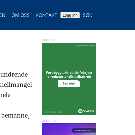
TEN
OM OSS
KONTAKT
SØK
Logg inn
SØK
 dundrende
onellmangel
 hele
eg bemanne,