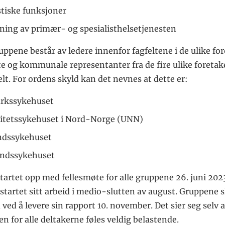
tiske funksjoner
ing av primær- og spesialisthelsetjenesten
ppene består av ledere innenfor fagfeltene i de ulike fo
gte og kommunale representanter fra de fire ulike foretak
lt. For ordens skyld kan det nevnes at dette er:
rkssykehuset
itetssykehuset i Nord-Norge (UNN)
ndssykehuset
andssykehuset
tartet opp med fellesmøte for alle gruppene 26. juni 2023
tartet sitt arbeid i medio-slutten av august. Gruppene s
d ved å levere sin rapport 10. november. Det sier seg selv a
 for alle deltakerne føles veldig belastende.