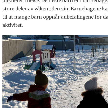
ulikheter i helse. De fleste barn er i barnehage
Legevaktbil Bodø legevakt – en ‘legevakt på hjul’
store deler av våkentiden sin. Barnehagene k
UTLAND
Reisebrev fra Grønland
til at mange barn oppnår anbefalingene for da
BETRAKTNING
Veien videre
aktivitet.
MEDISIN
Bytte legemidler – ekvipotens
BARNEHELSE
Kartlegging av uteområder i barnehager – et lokalt
STUDIE
folkehelsearbeid
Opplæring bidro ikke til endret pasientforløp på legeva
JUBILEUM
– Noen er blitt overrasket over hvor mye Forskerskole
KONGRESS
har betydd for dem
Nidaroskongressen 2023
FAGGRUPPER
NFA Faggruppe Ultralyd
SAKSET FRA FORSKNING
Testet ut utvidet konsultasjon
BOKANMELDELSE
32 pst.
Til inspirasjon og ettertanke
Flere akuttinnlagte pasienter
LEGEN LESER