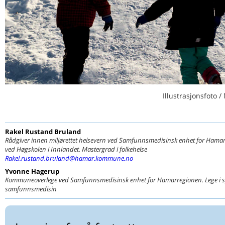
Med stor innlevelse
Oftere en høykostnadspasient
Hva leser Hanne Undlien?
RELIS
Tilbød HbA1c-måling til risikogruppe
Retningslinjer for behandling av depresjon
LYRIKKSPALTEN
Livets ulike faser…
Illustrasjonsfoto /
Rakel Rustand
Bruland
Rådgiver innen miljørettet helsevern ved Samfunnsmedisinsk enhet for Hamar
ved Høgskolen i Innlandet. Mastergrad i folkehelse
Rakel.rustand.bruland@hamar.kommune.no
Yvonne
Hagerup
Kommuneoverlege ved Samfunnsmedisinsk enhet for Hamarregionen. Lege i spe
samfunnsmedisin