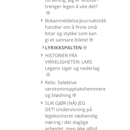
trenger legen å vite det?
Bokanmeldelse:Journalistikk
handlar om å finne små
bitar og stykke som kan
gi et sannare bilete!
LYRIKKSPALTEN
HISTORIER FRA
VIRKELIGHETEN: LARS
Legens siger og nederlag
Relis: Selektive
serotoninopptakshemmere
og blødning
SLIK GJØR (NÅ} JEG
DET! Undervisning på
legekontoret nødvendig
næring i det daglige
arbeidet, men ikke alltid