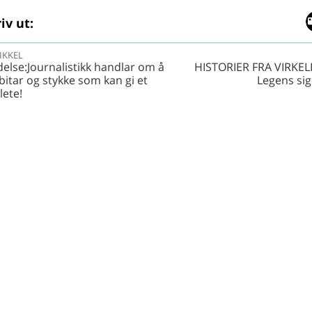
iv ut:
IKKEL
lse:Journalistikk handlar om å
HISTORIER FRA VIRKEL
bitar og stykke som kan gi et
Legens sig
lete!