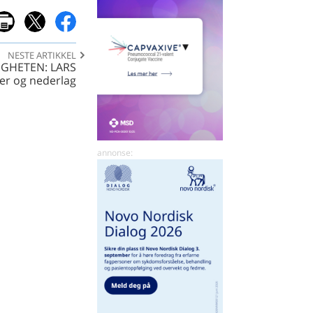
NESTE ARTIKKEL
IGHETEN: LARS
er og nederlag
del
del
på
på
x
facebook