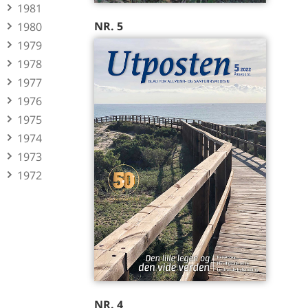
1981
NR. 5
1980
1979
1978
1977
1976
1975
1974
1973
1972
NR. 4