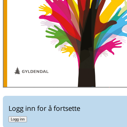
Husk at legemidler kan gi trøtthet og slapphet
LYRIKKSTAFETTEN
Mot vår
Logg inn for å fortsette
Logg inn