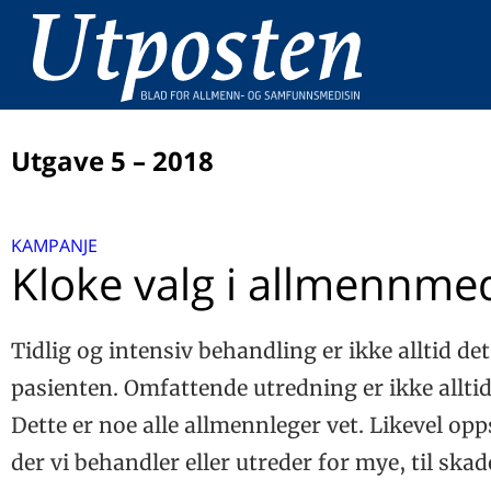
Utgave 5 – 2018
LEDER
KAMPANJE
Kloke og ukloke valg
UTPOSTENS DOBBELTTIME
Kloke valg i allmennme
Brobygger med bredt faglig engasjement
ALLMENNMEDISINSKE UTFORDRINGER
Tvangsekteskap i et helseperspektiv
Tidlig og intensiv behandling er ikke alltid det
KUNNSKAPSFORMIDLING
Samfunnsmedisineren som kunnskapsformidler og
pasienten. Omfattende utredning er ikke alltid
ECT
premissleverandør
Dette er noe alle allmennleger vet. Likevel opp
En vital 80-åring! – om elektrokonvulsiv terapi
DISPUTAS
der vi behandler eller utreder for mye, til skad
Et kappløp med tiden
DISTRIKTSUTFORDRINGER