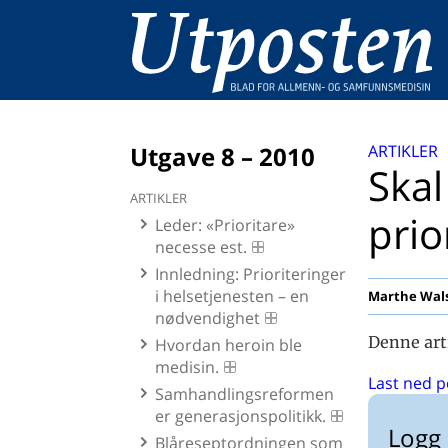
Utgave 8 – 2010
ARTIKLER
Skal
ARTIKLER
prio
Leder: «Prioritare»
necesse est.
Innledning: Prioriteringer
i helsetjenesten – en
Marthe Wals
nødvendighet
Denne art
Hvordan heroin ble
medisin.
Last ned p
Samhandlingsreformen
er generasjonspolitikk.
Logg 
Blåreseptordningen som