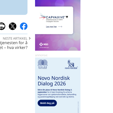
NESTE ARTIKKEL
tjenesten for å
et – hva virker?
del
del
på
på
x
facebook