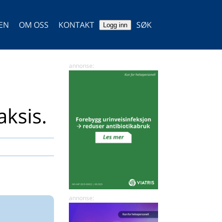
TEN
OM OSS
KONTAKT
SØK
Logg inn
SØK
aksis.