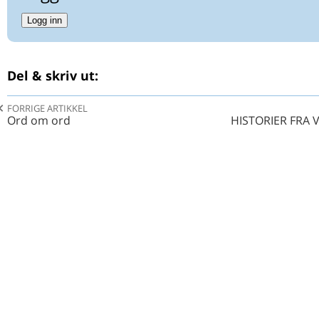
Logg inn
MESTRING AV DEPRESJON
Ord om ord
LYRIKKSPALTEN
Del & skriv ut:
HISTORIER FRA VIRKELIGHETEN: Gode kameratar
KLINISK-EPIDEMIOLOGISKE LÆRESTYKKE
FORRIGE ARTIKKEL
Ord om ord
HISTORIER FRA 