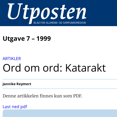
Utgave 7 – 1999
ARTIKLER
ARTIKLER
Leder - I motsetningenes verden
Ord om ord: Katarakt
Leder - Vi er alle Oslers barn
Samarbeid 1. linje og 2. linjetjenesten
Lyskassebehandling ved depresjon
Jannike Reymert
I psykiatriens blindsone - «Haugtussa»
MADRS et måleinstrument for depresjon
Denne artikkelen finnes kun som PDF.
Hva trenger du å vite om gruppepsykoterapi? Intervju
Last ned pdf
Per Anders Øien
Allmennlegens rolle i møte med spiseforstyrrelser