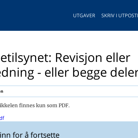
UTGAVER
SKRIV I UTPOS
etilsynet: Revisjon eller
edning - eller begge dele
en
ikkelen finnes kun som PDF.
df
inn for å fortsette