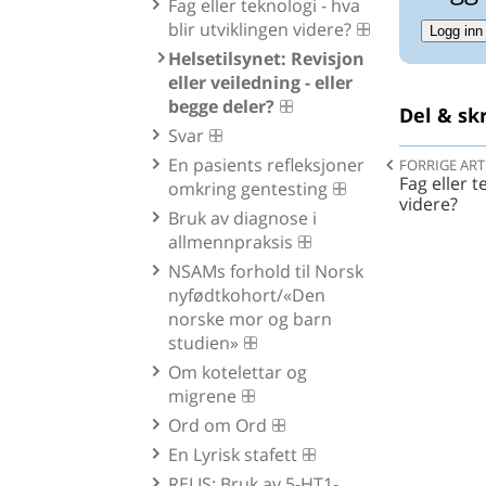
Fag eller teknologi - hva
blir utviklingen videre?
Logg inn
Helsetilsynet: Revisjon
eller veiledning - eller
begge deler?
Del & skr
Svar
En pasients refleksjoner
FORRIGE ART
Fag eller t
omkring gentesting
videre?
Bruk av diagnose i
allmennpraksis
NSAMs forhold til Norsk
nyfødtkohort/«Den
norske mor og barn
studien»
Om kotelettar og
migrene
Ord om Ord
En Lyrisk stafett
RELIS: Bruk av 5-HT1-