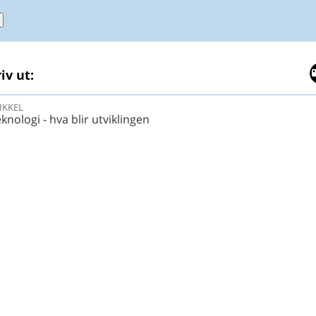
iv ut:
IKKEL
eknologi - hva blir utviklingen