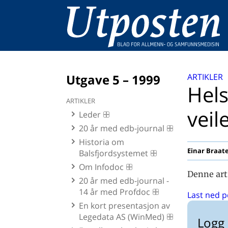
Utgave 5 – 1999
ARTIKLER
Hels
ARTIKLER
veil
Leder
20 år med edb-journal
Historia om
Einar Braat
Balsfjordsystemet
Om Infodoc
Denne art
20 år med edb-journal -
14 år med Profdoc
Last ned p
En kort presentasjon av
Legedata AS (WinMed)
Logg 