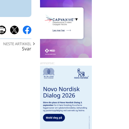
NESTE ARTIKKEL
Svar
del
del
på
på
x
facebook