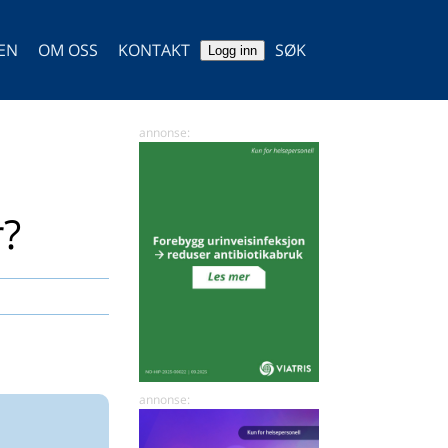
TEN
OM OSS
KONTAKT
SØK
Logg inn
SØK
r?