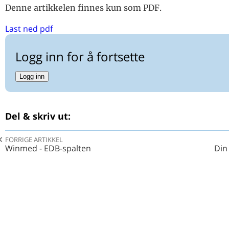
Denne artikkelen finnes kun som PDF.
Nyfødtkohorten og bedre helse
Winmed - EDB-spalten
Last ned pdf
Konsensuskonferanse om forebygging og behandli
av type 2-diabetes- bokmelding
Logg inn for å fortsette
Din huslege - bokmelding
Logg inn
Klinisk blick. Reflexioner kring läkekonsten - bokmeldin
Loppa i hjertan våres
Kritikk av legeundersøkelse av arbeidstakere på skip
Del & skriv ut:
Bivirkninger av Betolvex injeksjon? - RELIS
FORRIGE ARTIKKEL
Winmed - EDB-spalten
Din