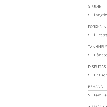
STUDIE
Langtid
FORSKNIN
Lillest
TANNHEL
Håndter
DISPUTAS
Det ser
BEHANDL
Familie
ALLMENNM