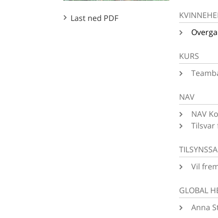
KVINNEHE
Last ned PDF
Overga
KURS
Teamba
NAV
NAV Kon
Tilsvar
TILSYNSS
Vil fre
GLOBAL H
Anna St