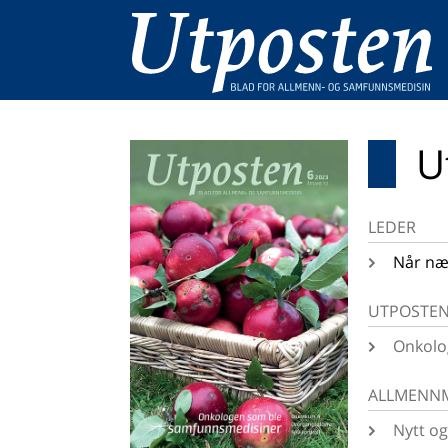
U
LEDER
Når nær
UTPOSTEN
Onkolo
ALLMENNM
Nytt og