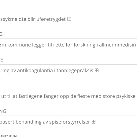
ssykmeldte blir uføretrygdet
G
røm kommune legger til rette for forskning i allmennmedisin
SE
ing av antikoagulantia i tannlegepraksis
 ut til at fastlegene fanger opp de fleste med store psykiske
ING
basert behandling av spiseforstyrrelser
EDISIN