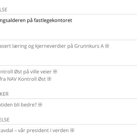
LSE
ngsalderen på fastlegekontoret
sert læring og kjerneverdier på Grunnkurs A
troll Øst på ville veier
 fra NAV Kontroll Øst
AKER
mtiden bli bedre?
ELSE
avdal – vår president i verden