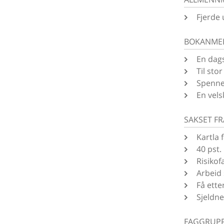
Fjerde 
BOKANME
En dag
Til sto
Spenne
En vels
SAKSET F
Kartla 
40 pst.
Risikof
Arbeid
Få etter
Sjeldne
FAGGRUP