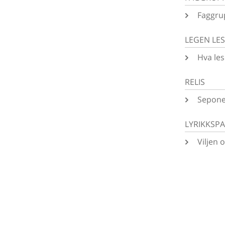
Faggru
LEGEN LE
Hva les
RELIS
Sepone
LYRIKKSP
Viljen 