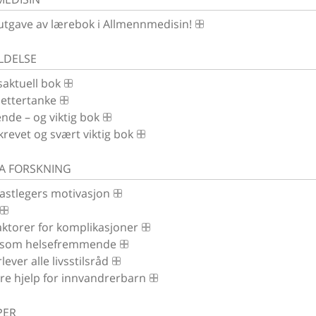
utgave av lærebok i Allmennmedisin!
LDELSE
saktuell bok
r ettertanke
nde – og viktig bok
krevet og svært viktig bok
RA FORSKNING
fastlegers motivasjon
aktorer for komplikasjoner
 som helsefremmende
lever alle livsstilsråd
re hjelp for innvandrerbarn
PER