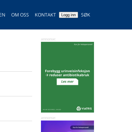
TEN
OM OSS
KONTAKT
SØK
Logg inn
SØK