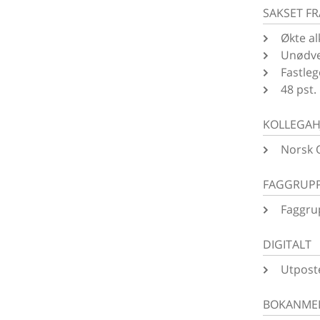
SAKSET F
Økte al
Unødve
Fastleg
48 pst.
KOLLEGAH
Norsk 
FAGGRUP
Faggru
DIGITALT
Utposte
BOKANME