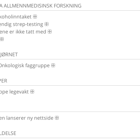
RA ALLMENNMEDISINSK FORSKNING
koholinntaket
ndig strep-testing
ene er ikke tatt med
JØRNET
Onkologisk faggruppe
PER
ppe legevakt
n lanserer ny nettside
LDELSE