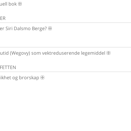
uell bok
SER
er Siri Dalsmo Berge?
utid (Wegovy) som vektreduserende legemiddel
AFETTEN
 likhet og brorskap