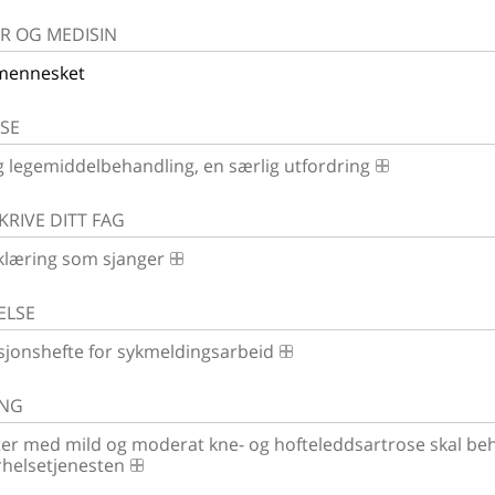
R OG MEDISIN
 mennesket
SE
 legemiddelbehandling, en særlig utfordring
KRIVE DITT FAG
klæring som sjanger
ELSE
sjonshefte for sykmeldingsarbeid
ING
ter med mild og moderat kne- og hofteleddsartrose skal beh
helsetjenesten