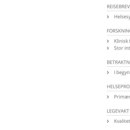
REISEBRE
Helses
FORSKNIN
Klinisk
Stor in
BETRAKTN
I begyn
HELSEPR
Primær 
LEGEVAKT
Kvalite