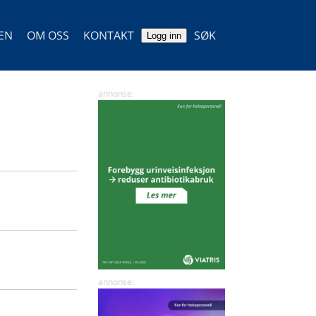
TEN
OM OSS
KONTAKT
SØK
Logg inn
SØK