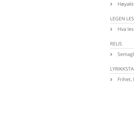
Høyakt
LEGEN LE
Hva les
RELIS
Semagl
LYRIKKST
Frihet,