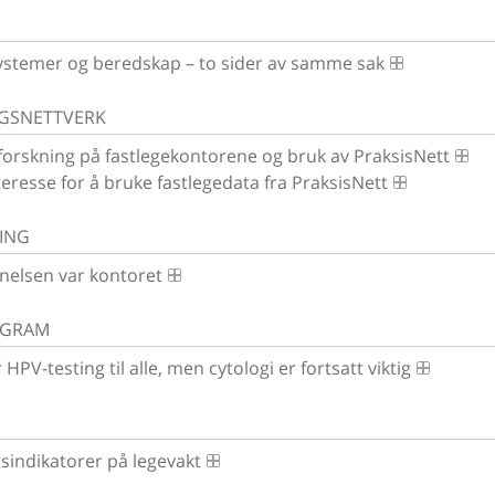
V
ystemer og beredskap – to sider av samme sak
GSNETTVERK
 forskning på fastlegekontorene og bruk av PraksisNett
teresse for å bruke fastlegedata fra PraksisNett
ING
nelsen var kontoret
OGRAM
HPV-testing til alle, men cytologi er fortsatt viktig
tsindikatorer på legevakt