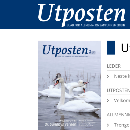
U
LEDER
Neste k
UTPOSTEN
Velkom
ALLMENNM
Trenger