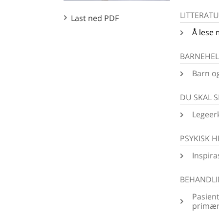
LITTERATU
Last ned PDF
Å lese
BARNEHEL
Barn og
DU SKAL S
Legeer
PSYKISK H
Inspira
BEHANDL
Pasien
primær