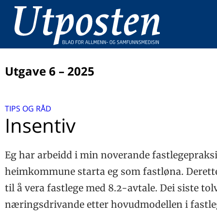
Utgave 6 – 2025
LEDER
TIPS OG RÅD
Klimakrisen – en perfekt moralsk storm
UTPOSTENS DOBBELTTIME
Insentiv
Allmennmedisinsk forskning og alt som er gammalt
LEGEMIDLER
Føringer for forskrivning av benzodiazepiner i Norge o
Eg har arbeidd i min noverande fastlegepraksis
KUPP-KAMPANJER
Danmark
Hva er KUPP?
heimkommune starta eg som fastløna. Derette
MedicinRådgivningen
GLOBAL OPPVARMING
Historien om Fælles Medicinkort
til å vera fastlege med 8.2-avtale. Dei siste to
Klimakrisen – en helsekrise i sakte film
DOKTORGRAD
Fælles Medicinkort – erfaringer fra Danmark
næringsdrivande etter hovudmodellen i fastl
Et verktøy for bedre samtaler i allmennpraksis
Helsesekretær som ressurs ved nedtrapping av
SAKSET FRA FORSKNING