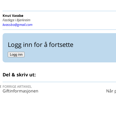
Knut
Vassbø
Fastlege i Bjerkreim
kvassbo@gmail.com
Logg inn for å fortsette
Logg inn
Del & skriv ut:
FORRIGE ARTIKKEL
Giftinformasjonen
Når 