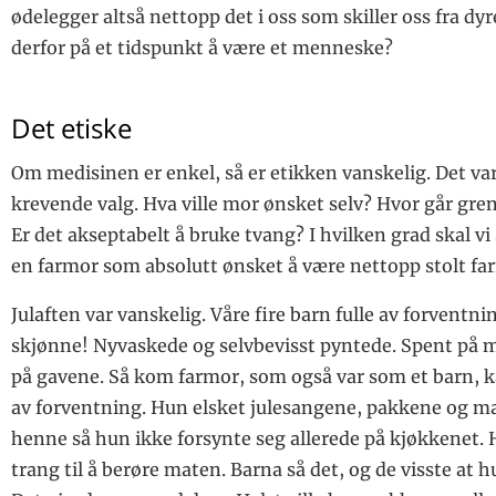
ødelegger altså nettopp det i oss som skiller oss fra dy
derfor på et tidspunkt å være et menneske?
Det etiske
Om medisinen er enkel, så er etikken vanskelig. Det v
krevende valg. Hva ville mor ønsket selv? Hvor går gre
Er det akseptabelt å bruke tvang? I hvilken grad skal vi
en farmor som absolutt ønsket å være nettopp stolt fa
Julaften var vanskelig. Våre fire barn fulle av forventni
skjønne! Nyvaskede og selvbevisst pyntede. Spent på 
på gavene. Så kom farmor, som også var som et barn, k
av forventning. Hun elsket julesangene, pakkene og ma
henne så hun ikke forsynte seg allerede på kjøkkenet.
trang til å berøre maten. Barna så det, og de visste at h