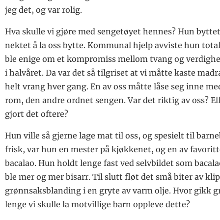
jeg det, og var rolig.
Hva skulle vi gjøre med sengetøyet hennes? Hun byttet
nektet å la oss bytte. Kommunal hjelp avviste hun total
ble enige om et kompromiss mellom tvang og verdighet
i halvåret. Da var det så tilgriset at vi måtte kaste mad
helt vrang hver gang. En av oss måtte låse seg inne m
rom, den andre ordnet sengen. Var det riktig av oss? Ell
gjort det oftere?
Hun ville så gjerne lage mat til oss, og spesielt til bar
frisk, var hun en mester på kjøkkenet, og en av favoritt
bacalao. Hun holdt lenge fast ved selvbildet som bac
ble mer og mer bisarr. Til slutt fløt det små biter av kli
grønnsaksblanding i en gryte av varm olje. Hvor gikk g
lenge vi skulle la motvillige barn oppleve dette?