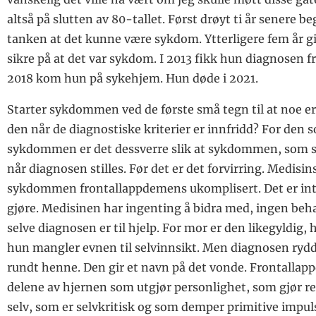
altså på slutten av 80-tallet. Først drøyt ti år senere b
tanken at det kunne være sykdom. Ytterligere fem år gi
sikre på at det var sykdom. I 2013 fikk hun diagnosen 
2018 kom hun på sykehjem. Hun døde i 2021.
Starter sykdommen ved de første små tegn til at noe er 
den når de diagnostiske kriterier er innfridd? For den
sykdommen er det dessverre slik at sykdommen, som s
når diagnosen stilles. Før det er det forvirring. Medisin
sykdommen frontallappdemens ukomplisert. Det er intet
gjøre. Medisinen har ingenting å bidra med, ingen beh
selve diagnosen er til hjelp. For mor er den likegyldig, h
hun mangler evnen til selvinnsikt. Men diagnosen rydd
rundt henne. Den gir et navn på det vonde. Frontallap
delene av hjernen som utgjør personlighet, som gjør r
selv, som er selvkritisk og som demper primitive imp