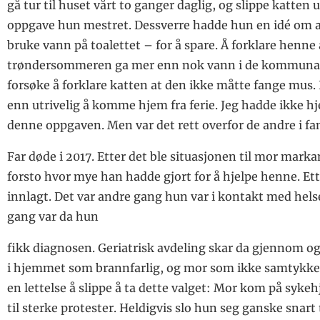
gå tur til huset vårt to ganger daglig, og slippe katten u
oppgave hun mestret. Dessverre hadde hun en idé om a
bruke vann på toalettet – for å spare. Å forklare henne 
trøndersommeren ga mer enn nok vann i de kommunale
forsøke å forklare katten at den ikke måtte fange mus.
enn utrivelig å komme hjem fra ferie. Jeg hadde ikke hjer
denne oppgaven. Men var det rett overfor de andre i fa
Far døde i 2017. Etter det ble situasjonen til mor markan
forsto hvor mye han hadde gjort for å hjelpe henne. Ette
innlagt. Det var andre gang hun var i kontakt med hels
gang var da hun
fikk diagnosen. Geriatrisk avdeling skar da gjennom og
i hjemmet som brannfarlig, og mor som ikke samtykke
en lettelse å slippe å ta dette valget: Mor kom på sykeh
til sterke protester. Heldigvis slo hun seg ganske snart