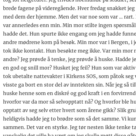
brede fagene på videregående. Hver fredag snakket jeg 
med dem der hjemme. Men det var noe som var ... rart.
var annerledes enn min. Min mor stilte ingen spørsmå
hadde det. Hun spurte ikke engang om jeg hadde funnet
andre mødrene kom på besøk. Min mor var i Bergen, i
tok ikke kontakt. Hun besøkte meg ikke. Var min mor m
andre? Jeg prøvde å tenke, jeg prøvde å huske. Hadde 
en god og snill mor? Husket jeg feil? Hun som var akti
tok ubetalte nattevakter i Kirkens SOS, som påtok seg 
visste ga bort en stor del av inntekten sin. Når jeg så t
huske henne som en diskré og god kraft i en forvirren
hvorfor var da mor så selvopptatt nå? Og hvorfor ble 
opptatt av seg selv etter hvert som årene gikk? Slik grub
heldigvis hadde jeg to brødre som så det samme. Vi ku
sammen. Det var en styrke. Jeg tør nesten ikke tenke 
vanskelig det ville ha vært om jeg skulle møtt disse gåt