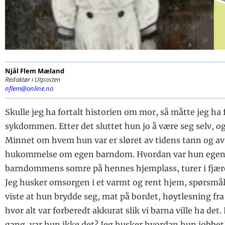
Njål Flem
Mæland
Redaktør i Utposten
nflem@online.no
Skulle jeg ha fortalt historien om mor, så måtte jeg ha 
sykdommen. Etter det sluttet hun jo å være seg selv, 
Minnet om hvem hun var er sløret av tidens tann og av
hukommelse om egen barndom. Hvordan var hun egent
barndommens somre på hennes hjemplass, turer i fjæres
Jeg husker omsorgen i et varmt og rent hjem, spørsmål
viste at hun brydde seg, mat på bordet, høytlesning fr
hvor alt var forberedt akkurat slik vi barna ville ha det.
gang, var hun ikke det? Jeg husker hvordan hun jobbet