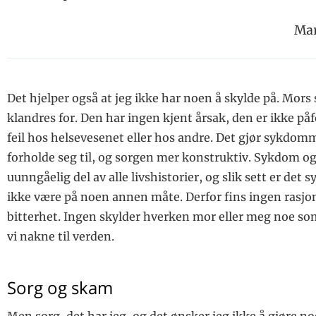
Mar
Det hjelper også at jeg ikke har noen å skylde på. Mors
klandres for. Den har ingen kjent årsak, den er ikke påf
feil hos helsevesenet eller hos andre. Det gjør sykdomm
forholde seg til, og sorgen mer konstruktiv. Sykdom og
uunngåelig del av alle livshistorier, og slik sett er det
ikke være på noen annen måte. Derfor fins ingen rasjon
bitterhet. Ingen skylder hverken mor eller meg noe s
vi nakne til verden.
Sorg og skam
Men sorg, det har jeg, og det ønsker jeg ikke å gjøre n