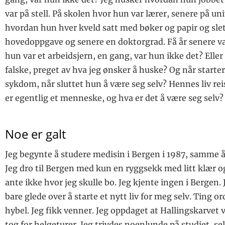
var på stell. På skolen hvor hun var lærer, senere på un
hvordan hun hver kveld satt med bøker og papir og sle
hovedoppgave og senere en doktorgrad. Få år senere va
hun var et arbeidsjern, en gang, var hun ikke det? Elle
falske, preget av hva jeg ønsker å huske? Og når starte
sykdom, når sluttet hun å være seg selv? Hennes liv re
er egentlig et menneske, og hva er det å være seg selv?
Noe er galt
Jeg begynte å studere medisin i Bergen i 1987, samme å
Jeg dro til Bergen med kun en ryggsekk med litt klær o
ante ikke hvor jeg skulle bo. Jeg kjente ingen i Bergen. 
bare glede over å starte et nytt liv for meg selv. Ting or
hybel. Jeg fikk venner. Jeg oppdaget at Hallingskarvet 
tog for helgeturer. Jeg trivdes noenlunde på studiet, se