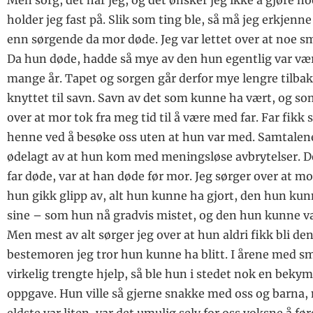
holder jeg fast på. Slik som ting ble, så må jeg erkjenne
enn sørgende da mor døde. Jeg var lettet over at noe sm
Da hun døde, hadde så mye av den hun egentlig var vær
mange år. Tapet og sorgen går derfor mye lengre tilbake
knyttet til savn. Savn av det som kunne ha vært, og som
over at mor tok fra meg tid til å være med far. Far fikk s
henne ved å besøke oss uten at hun var med. Samtalene
ødelagt av at hun kom med meningsløse avbrytelser. D
far døde, var at han døde før mor. Jeg sørger over at mors
hun gikk glipp av, alt hun kunne ha gjort, den hun ku
sine – som hun nå gradvis mistet, og den hun kunne v
Men mest av alt sørger jeg over at hun aldri fikk bli de
bestemoren jeg tror hun kunne ha blitt. I årene med sm
virkelig trengte hjelp, så ble hun i stedet nok en beky
oppgave. Hun ville så gjerne snakke med oss og barna,
eldste var liten, var det umulig selv for oss voksne å fø