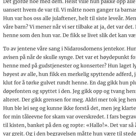
Det gjorde noe med dem. Helst ville hun pakke opp alle
uansett hvem de var til. Vi måtte noen ganger ta barna
Hun var hos oss alle julaftener, helt til siste leveår. Me
våre barn? Vi mener når vi ser tilbake at ja, det var det
henne som den hun var. De fikk se livet slik det kan væ
To av jentene våre sang i Nidarosdomens jentekor. Hun
avisen på når de skulle synge. Det var et høydepunkt for
henne med på gudstjenester og konserter? Hun laget l
høyest av alle, hun fikk en merkelig spyttende adferd,
klut for å tørke gulvet rundt henne. En dag gikk hun plu
døpefonten og spyttet i den. Jeg gikk opp og tvang he
alteret. Der gikk grensen for meg. Aldri mer tok jeg he
Hun ble lei seg og kunne ikke forstå det, men jeg klart
for min tåleevne for skam var overskredet. I fars begra
til kisten, banket på den og ropte: «Hallo!». Det var så
var greit. Og i den begravelsen måtte hun være til stede