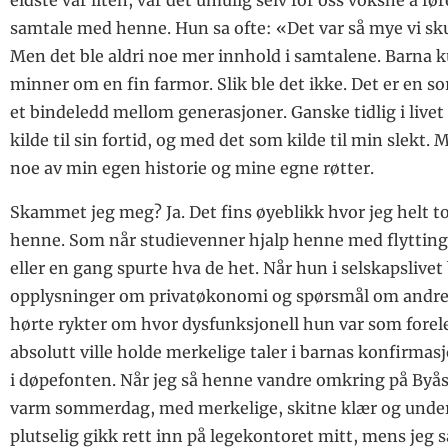
samtale med henne. Hun sa ofte: «Det var så mye vi sk
Men det ble aldri noe mer innhold i samtalene. Barna 
minner om en fin farmor. Slik ble det ikke. Det er en so
et bindeledd mellom generasjoner. Ganske tidlig i live
kilde til sin fortid, og med det som kilde til min slekt. 
noe av min egen historie og mine egne røtter.
Skammet jeg meg? Ja. Det fins øyeblikk hvor jeg helt t
henne. Som når studievenner hjalp henne med flytting
eller en gang spurte hva de het. Når hun i selskapslive
opplysninger om privatøkonomi og spørsmål om andres
hørte rykter om hvor dysfunksjonell hun var som forel
absolutt ville holde merkelige taler i barnas konfirmas
i døpefonten. Når jeg så henne vandre omkring på Byå
varm sommerdag, med merkelige, skitne klær og under
plutselig gikk rett inn på legekontoret mitt, mens jeg 