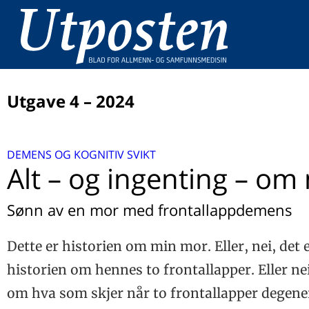
Utgave 4 – 2024
LEDER
DEMENS OG KOGNITIV SVIKT
A new procedure every day, James!
DEMENS OG KOGNITIV SVIKT
Alt – og ingenting – om
Alt – og ingenting – om min mor
BEHANDLING
Nye ressurser for bedre utredning og oppfølging av
Sønn av en mor med frontallappdemens
Slik kan du gi enda bedre hjelp til artrosepasientene d
personer med demens
BETRAKTNING
Fysisk skrøpelighet og kognisjon
Tanker om en kry doktor på den ytterste, nakne øy
Exercise-induced laryngeal obstruction (EILO)
Dette er historien om min mor. Eller, nei, det e
KORONASITUASJONEN
Tverrfaglig samarbeid i utredning og oppfølging av
Koronaviruspandemien er bak oss, hva nå?
historien om hennes to frontallapper. Eller nei
pasienter med demens
MEDISINSK HISTORIE
Hva er Alzheimers sykdom?
om hva som skjer når to frontallapper degener
Armauer Hansen løyste lepra-gåta, men gløymde etikk
FORSKNINGSENHET