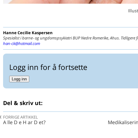
Illu
Hanne Cecilie
Kaspersen
Spesialist i barne- og ungdomspsykiatri BUP Nedre Romerike, Ahus. Tidligere f
han-ck@hotmail.com
Logg inn for å fortsette
Logg inn
Del & skriv ut:
FORRIGE ARTIKKEL
A lle D e H ar D et?
Medikaliserin