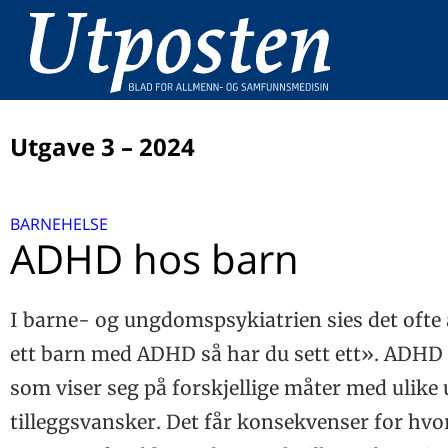
Utgave 3 – 2024
LEDER
BARNEHELSE
Emily, geitekillingen og diagnostisering
UTPOSTENS DOBBELTTIME
ADHD hos barn
Fra buekorps til lagbygging i FHI
BARNEHELSE
A lle D e H ar D et?
I barne- og ungdomspsykiatrien sies det ofte 
BETRAKTNING
ADHD hos barn
Medikalisering og sykeliggjøring av unge
ett barn med ADHD så har du sett ett». ADHD e
SAMTALE
som viser seg på forskjellige måter med ulike
Bærekraft på fastlegekontoret
STUDIE
tilleggsvansker. Det får konsekvenser for hvo
Status presens 2023, og så?
REISEBREV