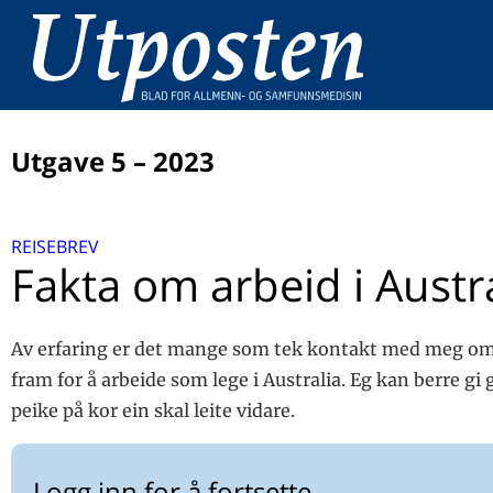
Utgave 5 – 2023
LEDER
REISEBREV
Kvinnehelse, mannehelse, menneskehelse
UTPOSTENS DOBBELTTIME
Fakta om arbeid i Austr
Med respekt i replikken
MANNEHELSE
Menns helse og identitetspolitikkens skyggesider
Av erfaring er det mange som tek kontakt med meg om 
ALLMENNMEDISINSKE UTFORDRINGER
Menns liv og helse ved tap og livforandring
fram for å arbeide som lege i Australia. Eg kan berre gi 
Menn og selvmord
‘Kona har sendt meg’
HELSEØKONOMI
peike på kor ein skal leite vidare.
Myter om kvinnehelse?
PASIENTRETTIGHETER
Pasient- og brukerombudet – hvem er vi og hva gjør vi
Logg inn for å fortsette
REISEBREV