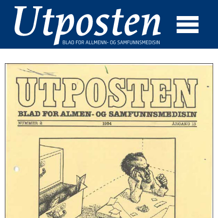
☰
SØK