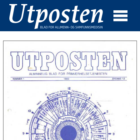
☰
SØK