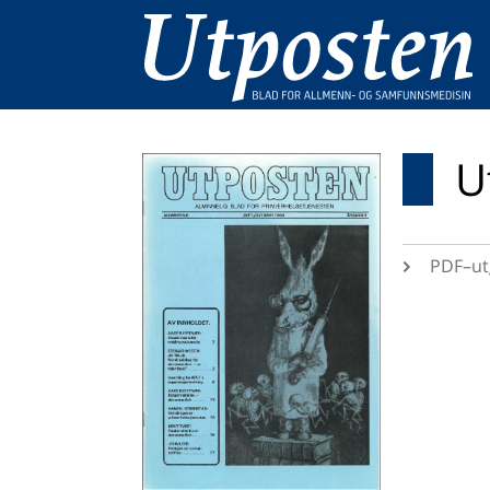
U
PDF–ut