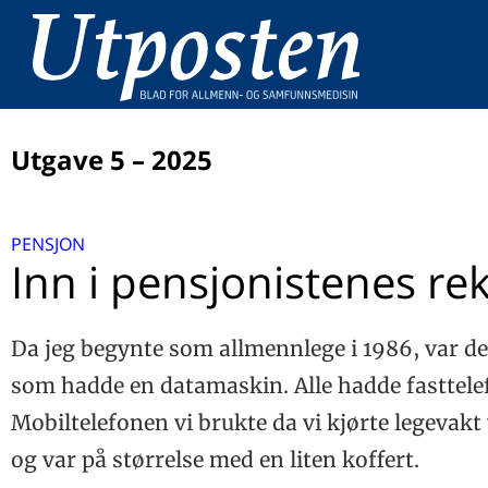
Utgave 5 – 2025
LEDER
PENSJON
Ensom rehabilitering
LEGEVAKT
Inn i pensjonistenes re
– Et forstørrelsesglass i byen
UTLAND
Allmennmedisinen i et Europaperspektiv – krydret med 
Da jeg begynte som allmennlege i 1986, var d
LIS
georgisk gjestfrihet
Langvarig locked-in syndrom – en klinisk oversikt
som hadde en datamaskin. Alle hadde fasttele
BETRAKTNING
Mobiltelefonen vi brukte da vi kjørte legevakt v
Latter på legekontoret
STUDIE
Føde på badet eller på soverommet?
og var på størrelse med en liten koffert.
Usynleg leiing?
PASIENTRETTIGHETER