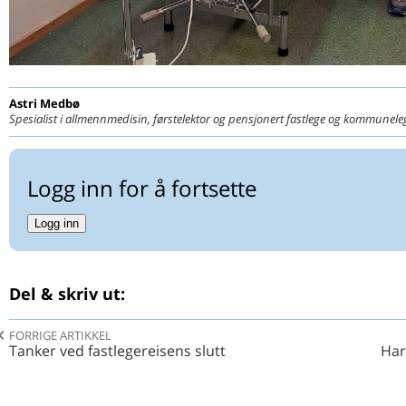
Hva leser Kjartan Olafsson?
RELIS
Xtandi (enzalutamid) – et eksempel på vurdering av
LYRIKKSTAFETTEN
farmakokinetiske interaksjoner
Vestlandets poesi
Astri
Medbø
Spesialist i allmennmedisin, førstelektor og pensjonert fastlege og kommune
Logg inn for å fortsette
Logg inn
Del & skriv ut:
FORRIGE ARTIKKEL
Tanker ved fastlegereisens slutt
Har