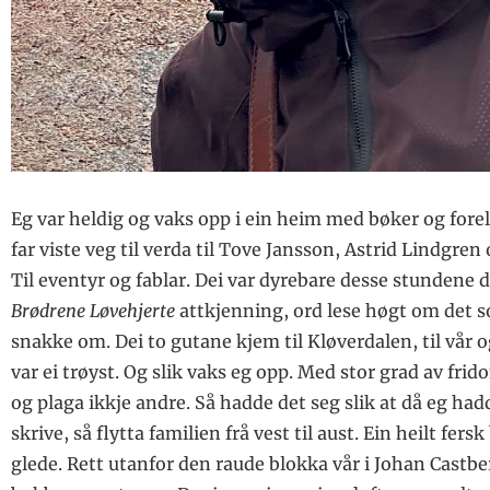
Slik har andre det, hele tiden…
RELIS
Hvor lenge etter en prednisolonkur har man redusert
LYRIKKSPALTEN
immunforsvar?
Tilknytingsteori i fire vers
Eg var heldig og vaks opp i ein heim med bøker og fore
far viste veg til verda til Tove Jansson, Astrid Lindgren
Til eventyr og fablar. Dei var dyrebare desse stundene d
Brødrene Løvehjerte
attkjenning, ord lese høgt om det 
snakke om. Dei to gutane kjem til Kløverdalen, til vår o
var ei trøyst. Og slik vaks eg opp. Med stor grad av frido
og plaga ikkje andre. Så hadde det seg slik at då eg had
skrive, så flytta familien frå vest til aust. Ein heilt fers
glede. Rett utanfor den raude blokka vår i Johan Castbe