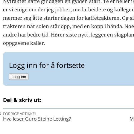
Nytraktet kaffe gir dagen en gylden start. Te er heller i
Brevet
er vi enige om der jeg jobber, medarbeidere og kolleger
nærmer seg åtte starter dagen for kaffetrakteren. Og sl
trakteren når solen står opp, med en kopp i hånda. Noe
andre har bedre tid. Hører siste nytt, legger en slagplan
oppgavene kaller.
Logg inn for å fortsette
Logg inn
Del & skriv ut:
FORRIGE ARTIKKEL
Hva leser Guro Steine Letting?
M