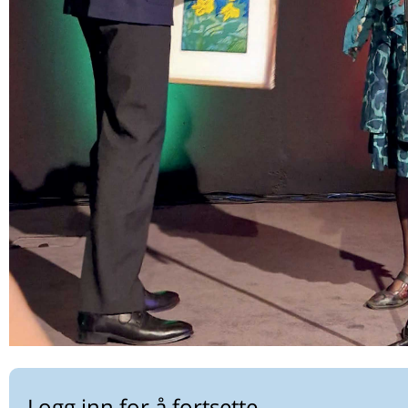
Knape tidr
KONSULTASJONEN JEG ALDRI GLEMMER
‘Kan man elske to menn samtidig?’
Logg inn for å fortsette