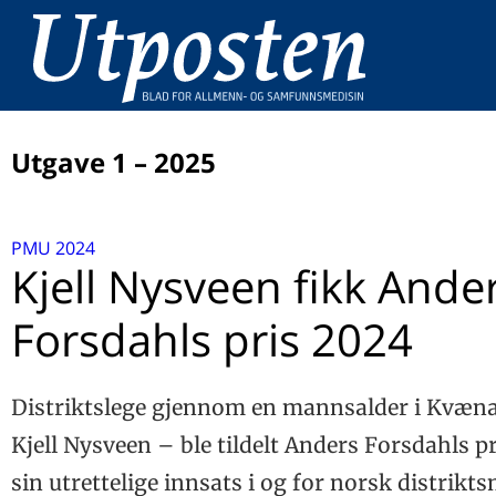
Utgave 1 – 2025
LEDER
PMU 2024
Kunstig intelligens, Parkinsons lov og Jevons paradoks
JUBILEUMSTILBAKEBLIKK
Kjell Nysveen fikk Ande
Utposten i 1975
KONGRESS
Forsdahls pris 2024
Å prioritere de som trenger oss mest i møte med en
TILSYNSSAKER
tsunami av retningslinjer, kvalitetsmålinger og
ADHD – igjen
økonomiske insentiver
FORSKNING
Distriktslege gjennom en mannsalder i Kvæn
Sier ‘hurra’ for at allmennmedisinsk forskning er inne i
Kjell Nysveen – ble tildelt Anders Forsdahls pr
BETRAKTNING
offentlig statistikk
Øyeblikksamler
sin utrettelige innsats i og for norsk distrikts
ERINDRINGER