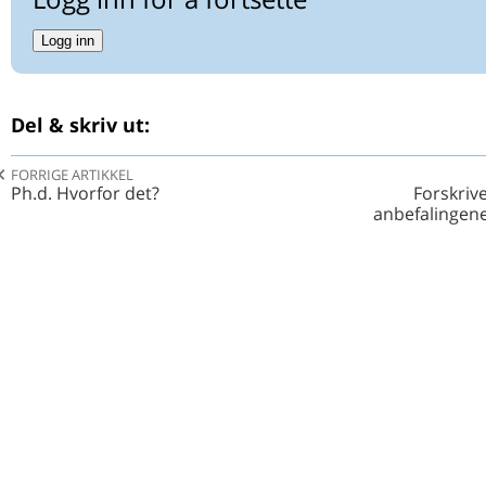
Logg inn
Del & skriv ut:
FORRIGE ARTIKKEL
Ph.d. Hvorfor det?
Forskriv
anbefalingene