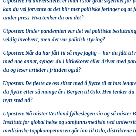
Utposten: På universitetet er man i stor grad skjermet for po
kan du vel forvente at det blir mer politiske føringer og at f
under press. Hva tenker du om det?
Utposten: Under pandemien var det vel politiske beslutnin
veldig involvert, men det var politisk styring?
Utposten: Når du har fått til så mye faglig – har du fått ti
med noe annet, synger du i kirkekoret eller driver med parag
du og leser artikler i fritiden også?
Utposten: De fleste av oss sliter med å flytte til et hus lengr
du flytte etter så mange år i Bergen til Oslo. Hva tenker du 
nytt sted nå?
Utposten: Nå mister Vestland fylkeslegen sin og så mister 
Institutt for global helse og samfunnsmedisin ved universit
medisinske toppkompetansen går inn til Oslo, distriktene