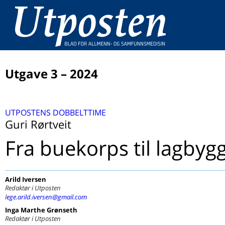
Utgave 3 – 2024
LEDER
UTPOSTENS DOBBELTTIME
Emily, geitekillingen og diagnostisering
UTPOSTENS DOBBELTTIME
Guri Rørtveit
Fra buekorps til lagbygging i FHI
Fra buekorps til lagbygg
BARNEHELSE
A lle D e H ar D et?
BETRAKTNING
ADHD hos barn
Medikalisering og sykeliggjøring av unge
Arild
Iversen
SAMTALE
Redaktør i Utposten
Bærekraft på fastlegekontoret
l
ege.arild.iversen@gmail.com
STUDIE
Inga Marthe
Grønseth
Status presens 2023, og så?
Redaktør i Utposten
REISEBREV