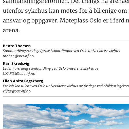
samhandlingsreformen. Det trengs nå arenaer 
Møteplass Oslo
utenfor sykehus kan møtes for å bli enige om 
FOLKEHELSE
Hurra for sukkeravgift som virkemiddel!
ansvar og oppgaver. Møteplass Oslo er i ferd m
HYGIENETILTAK
Steril prosedyre ved sårlukking i allmennpraksis og
arena.
PROFIL
legevakt?
Hva var det med denne Julian Tudor Hart?
BOKANMELDELSE
Bente
Thorsen
Samhandlingsoverlege/praksiskoordinator ved Oslo universitetssykehus
En sjeldent vakker bok
thoben@ous-hf.no
LEGEN LESER
En perle for leger
Kari
Skredsvig
Hva leser Kristine Asmervik?
Pensumkandidat?
Leder i avdeling samhandling ved Oslo universitetssykehus
RELIS
UXARDS@ous-hf.no
Selektive serotonin-reopptaks-hemmere (SSRI) og
LYRIKKSTAFETTEN
Ellen Anita
Fagerberg
blødningsrisiko
Praksiskonsulent ved Oslo universitetssykehus og fastlege ved Abildsø legekon
Gode minner skal vi ta vare på
ellfag@ous-hf.no