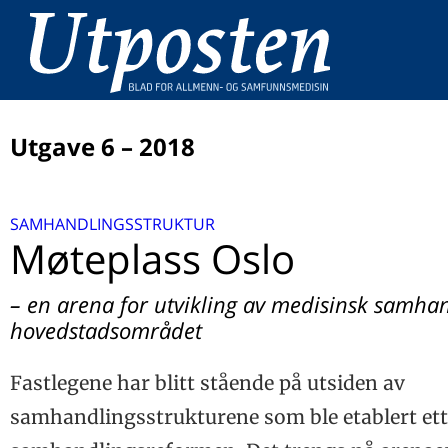
Utgave 6 – 2018
LEDER
SAMHANDLINGSSTRUKTUR
Samhandling uten bakkekontakt
UTPOSTENS DOBBELTTIME
Møteplass Oslo
Einars metoder
ALLMENNMEDISINSKE UTFORDRINGER
– en arena for utvikling av medisinsk samhan
Kronisk fatigue
UTLAND
hovedstadsområdet
‘Preventing overdiagnosis’
SYKDOMSFOREBYGGING
Fastlegene har blitt stående på utsiden av
Pneumokokkvaksine til eldre og risikogrupper
SPESIALISTHELSETJENESTEN
samhandlingsstrukturene som ble etablert ett
Hvem tar initiativ til henvisninger?
SAMHANDLINGSSTRUKTUR