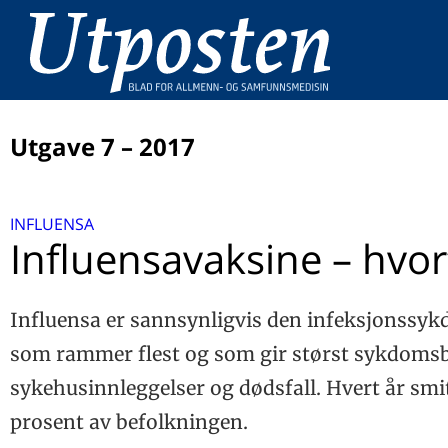
Utgave 7 – 2017
LEDER
INFLUENSA
Tingene som teller
UTPOSTENS DOBBELTTIME
Influensavaksine – hvor
Fra stedfortreder til styreleder
ALLMENNMEDISINSKE UTFORDRINGER
Kjøreregler: Vanedannende legemidler og bilkjøring
Influensa er sannsynligvis den infeksjonssy
INFLUENSA
Influensavaksine – hvorfor?
som rammer flest og som gir størst sykdomsb
RAK
sykehusinnleggelser og dødsfall. Hvert år smi
‘Riktigere Antibiotikabruk i Kommunene’
RASK
prosent av befolkningen.
Antibiotikastyring i sykehjem – et nybrottsarbeid
FOLKEHELSEARBEID