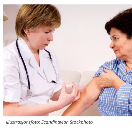
Program for folkehelsearbeid i kommunene
PROSJEKT
Hva ALIS-VEST er og kan være
DIABETES
Kompetansehevende kurs i diabetes
MAT SOM MEDISIN
Oppfølging av diabetespasienter
Mat som medisin
MENINGOKOKKVAKSINE
Bør ungdom vaksinere seg mot meningokokksykdom?
NIDAROSKONGRESSEN
Nidaroskongressen
JUBILANT
Prisutdelingene
Tove Rutle 70 år
RELIS
Kan vi stole på bivirkningsdata fra kliniske studier?
BOKANMELDELSE
Kommunikasjon er ikkje berre kommunikasjon
LYRIKKSTAFETTEN
Vårtegn nordpå
Illustrasjonsfoto: Scandinavian Stockphoto