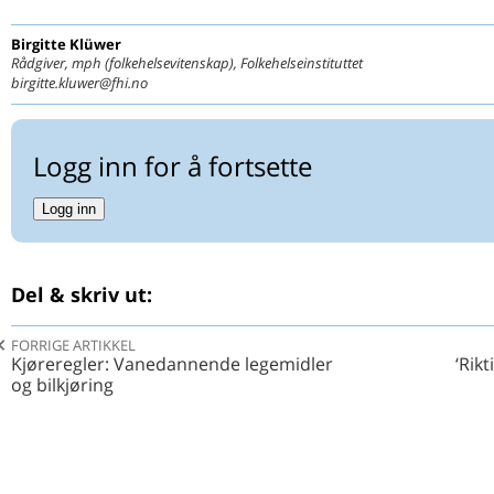
Birgitte
Klüwer
Rådgiver, mph (folkehelsevitenskap), Folkehelseinstituttet
birgitte.kluwer@fhi.no
Logg inn for å fortsette
Logg inn
Del & skriv ut:
FORRIGE ARTIKKEL
Kjøreregler: Vanedannende legemidler
‘Rik
og bilkjøring